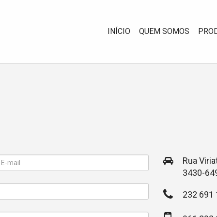
INÍCIO
QUEM SOMOS
PRO
Rua Viria
3430-649
232 691 