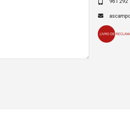
961 292 
ascampo